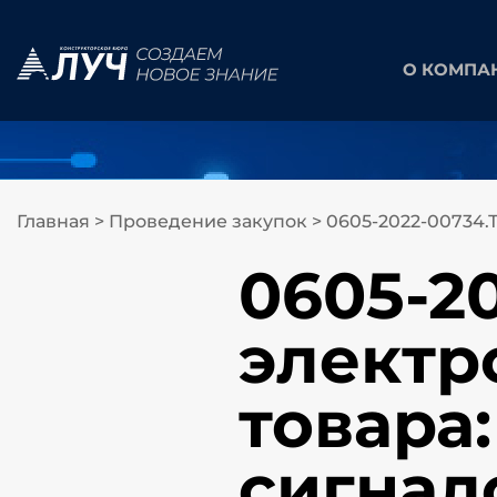
О КОМПА
Главная
>
Проведение закупок
>
0605-2022-00734.
0605-2
электр
товара
сигнал