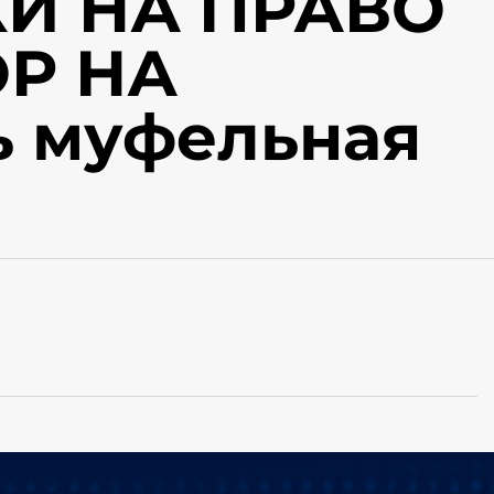
И НА ПРАВО
Р НА
чь муфельная