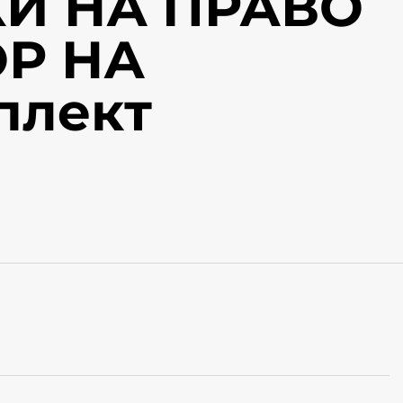
И НА ПРАВО
Р НА
плект