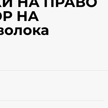
И НА ПРАВО
Р НА
волока