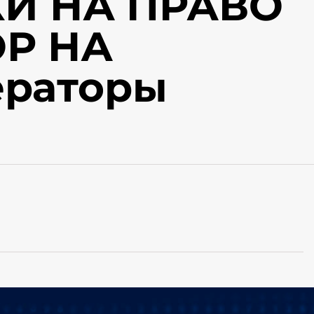
И НА ПРАВО
Р НА
нераторы