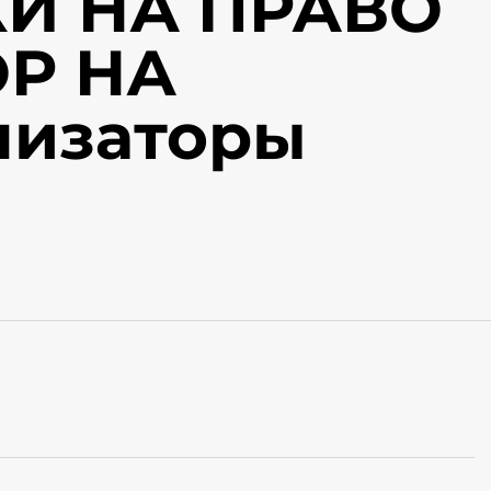
И НА ПРАВО
Р НА
ализаторы