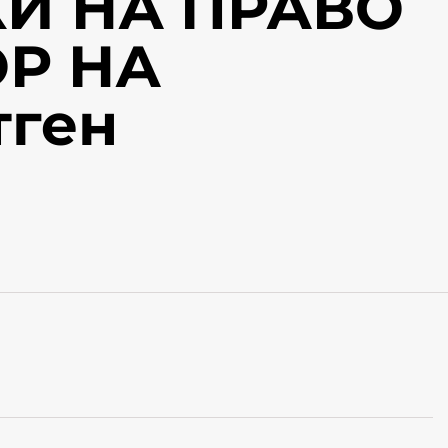
И НА ПРАВО
Р НА
тген