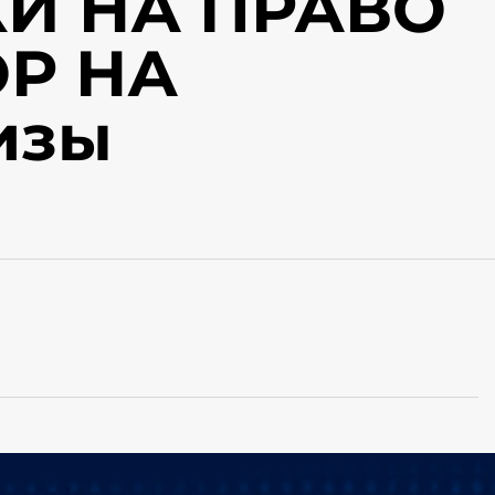
И НА ПРАВО
Р НА
изы