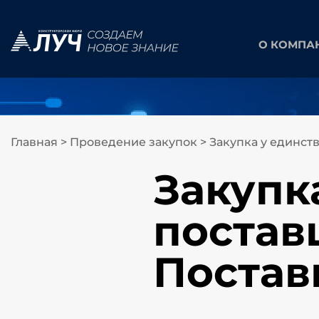
О КОМПА
Главная
>
Проведение закупок
>
Закупка у единств
Закупк
поставщ
Поставк