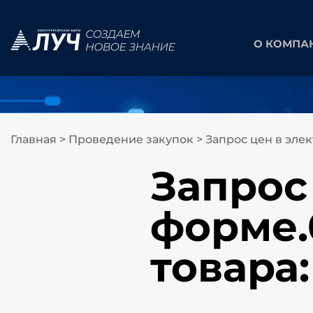
О КОМПА
Главная
>
Проведение закупок
>
Запрос цен в эле
Запрос
форме.
товара