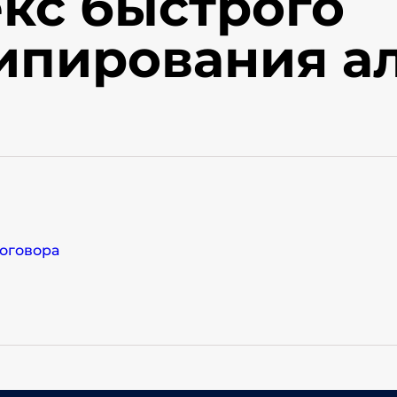
кс быстрого
ипирования а
договора