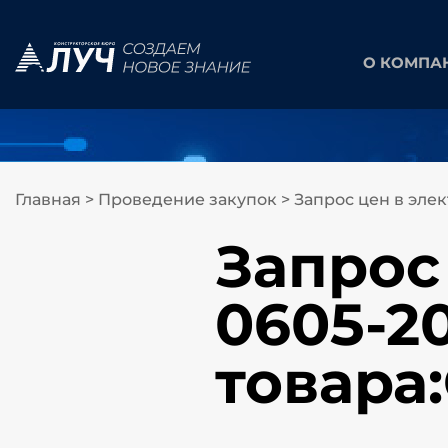
О КОМПА
Главная
>
Проведение закупок
>
Запрос цен в эле
Запрос
0605-2
товара