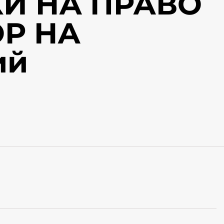
И НА ПРАВО
Р НА
ий