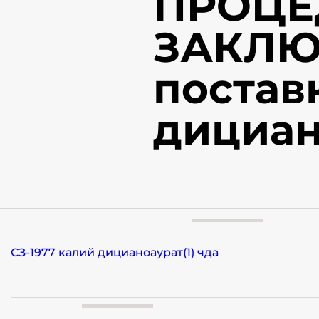
ПРОЦЕ
ЗАКЛЮ
постав
дициано
СЗ-1977 калий дицианоаурат(1) чда