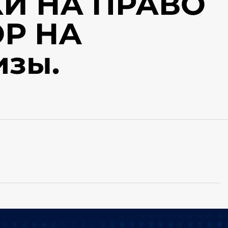
И НА ПРАВО
Р НА
изы.